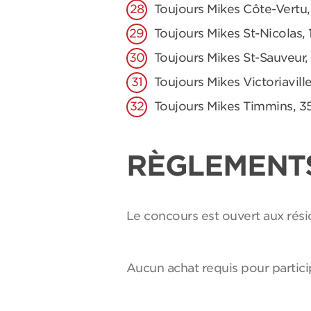
Toujours Mikes Côte-Vertu,
Toujours Mikes St-Nicolas, 
Toujours Mikes St-Sauveur,
Toujours Mikes Victoriaville
Toujours Mikes Timmins, 3
RÈGLEMENT
Le concours est ouvert aux rési
Aucun achat requis pour partici