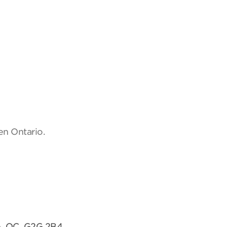
en Ontario.
te, QC, G2G 2B4