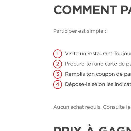
COMMENT PA
Participer est simple :
Visite un restaurant Toujou
Procure-toi une carte de pa
Remplis ton coupon de part
Dépose-le selon les indicat
Aucun achat requis. Consulte le