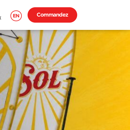
Commandez
EN
X