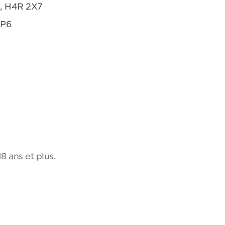
C, H4R 2X7
2P6
8 ans et plus.