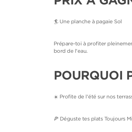
PRIX À GAG
🏄 Une planche à pagaie Sol
Prépare-toi à profiter pleinement
bord de l'eau.
POURQUOI P
☀️ Profite de l'été sur nos terra
🍕 Déguste tes plats Toujours M