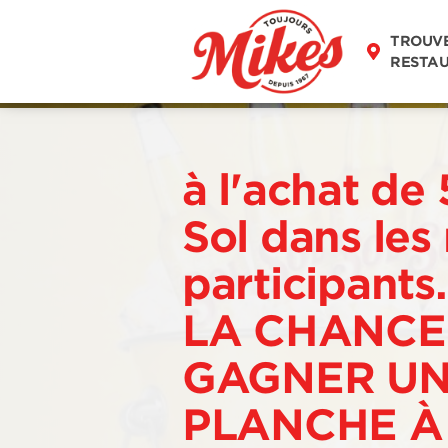
TROUV
RESTA
à l'achat de 
Sol dans les
participant
LA CHANCE
GAGNER U
PLANCHE À 