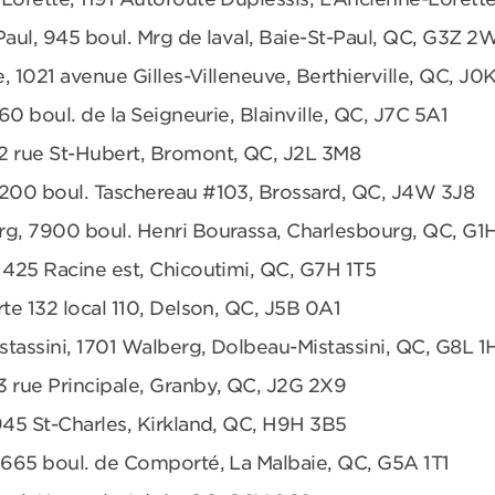
Paul, 945 boul. Mrg de laval, Baie-St-Paul, QC, G3Z 2
e, 1021 avenue Gilles-Villeneuve, Berthierville, QC, J0
360 boul. de la Seigneurie, Blainville, QC, J7C 5A1
2 rue St-Hubert, Bromont, QC, J2L 3M8
6200 boul. Taschereau #103, Brossard, QC, J4W 3J8
rg, 7900 boul. Henri Bourassa, Charlesbourg, QC, G1
 425 Racine est, Chicoutimi, QC, G7H 1T5
te 132 local 110, Delson, QC, J5B 0A1
tassini, 1701 Walberg, Dolbeau-Mistassini, QC, G8L 1
3 rue Principale, Granby, QC, J2G 2X9
945 St-Charles, Kirkland, QC, H9H 3B5
 665 boul. de Comporté, La Malbaie, QC, G5A 1T1