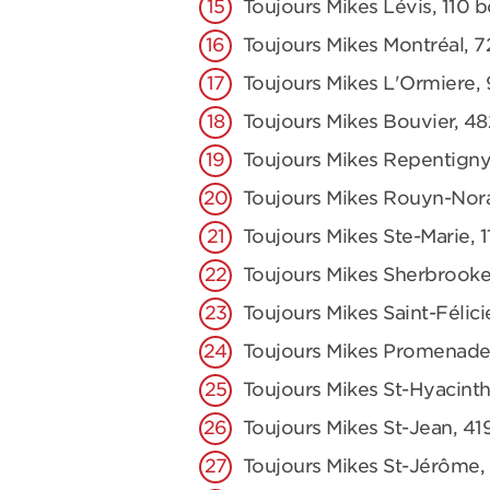
Toujours Mikes Lévis, 110 
Toujours Mikes Montréal, 7
Toujours Mikes L'Ormiere,
Toujours Mikes Bouvier, 48
Toujours Mikes Repentigny
Toujours Mikes Rouyn-Nor
Toujours Mikes Ste-Marie,
Toujours Mikes Sherbrooke
Toujours Mikes Saint-Félici
Toujours Mikes Promenade
Toujours Mikes St-Hyacinth
Toujours Mikes St-Jean, 41
Toujours Mikes St-Jérôme,