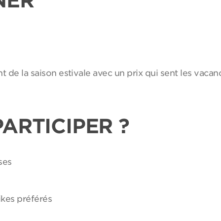
NER
 de la saison estivale avec un prix qui sent les vacance
ARTICIPER ?
sses
ikes préférés