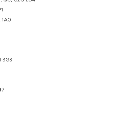
W1
K 1A0
H 3G3
H7