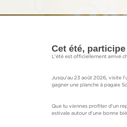
Cet été, partici
L'été est officiellement arrivé c
Jusqu'au 23 août 2026, visite l'
gagner une planche à pagaie So
Que tu viennes profiter d'un re
estivale autour d'une bonne bièr