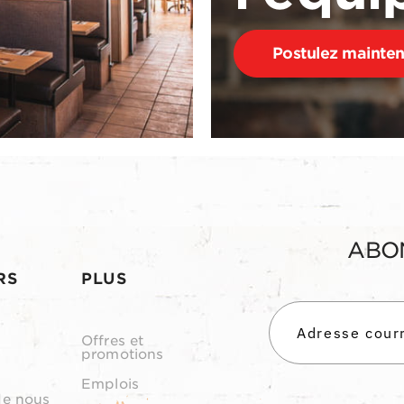
Postulez mainte
ABO
RS
PLUS
Offres et
promotions
Emplois
de nous