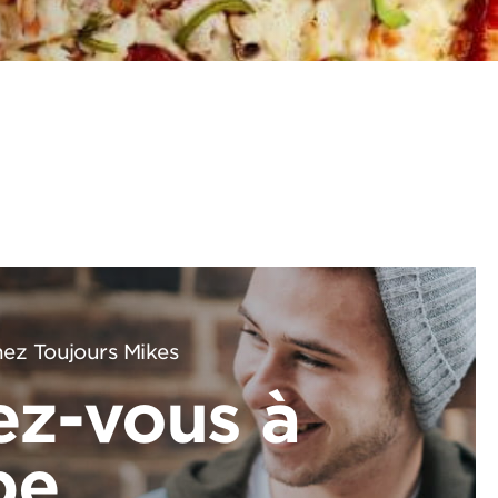
ez Toujours Mikes
ez-vous à
pe