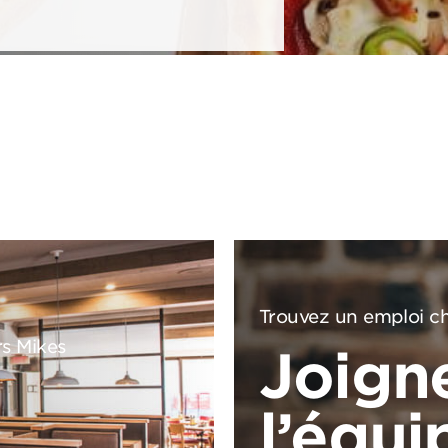
Trouvez un emploi ch
rs Mikes
Joign
l’équi