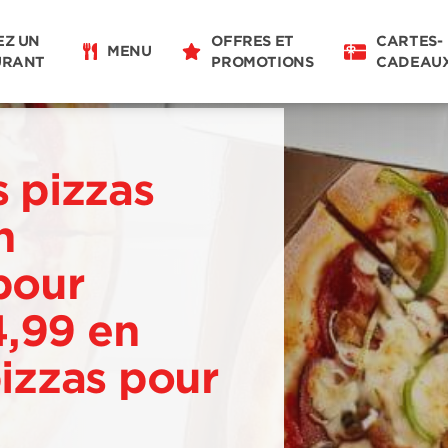
EZ UN
OFFRES ET
CARTES-
MENU
URANT
PROMOTIONS
CADEAU
s pizzas
n
pour
4,99 en
pizzas pour