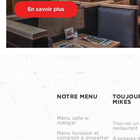
En savoir plus
NOTRE MENU
TOUJOU
MIKES
Menu salle-à-
manger
Trouver un
restaurant
Menu livraison et
comptoir à emporter
À propos 