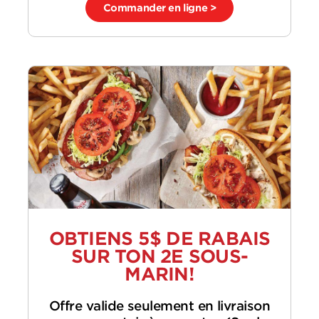
Commander en ligne >
OBTIENS 5$ DE RABAIS
SUR TON 2E SOUS-
MARIN!
Offre valide seulement en livraison