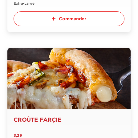
Extra-Large
Commander
CROÛTE FARÇIE
3,29