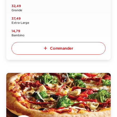
32,49
Grande
37,49
Extra-Large
14,79
Bambino
Commander