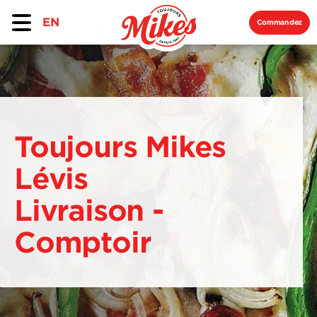
EN
Commandez
Toujours Mikes
Lévis
Livraison -
Comptoir