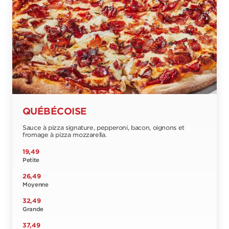
QUÉBÉCOISE
Sauce à pizza signature, pepperoni, bacon, oignons et
fromage à pizza mozzarella.
19,49
Petite
26,49
Moyenne
32,49
Grande
37,49