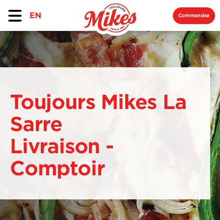
EN
Commandez
Toujours Mikes La
Sarre
Livraison -
Comptoir