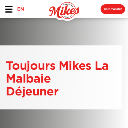
EN
Commandez
Toujours Mikes La
Malbaie
Déjeuner