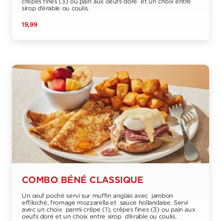
crêpes fines (3) ou pain aux oeufs doré et un choix entre
sirop d’érable ou coulis.
19,99
COMBO BÉNÉ CLASSIQUE
Un œuf poché servi sur muffin anglais avec jambon
effiloché, fromage mozzarella et sauce hollandaise. Servi
avec un choix parmi crêpe (1), crêpes fines (3) ou pain aux
oeufs doré et un choix entre sirop d’érable ou coulis.