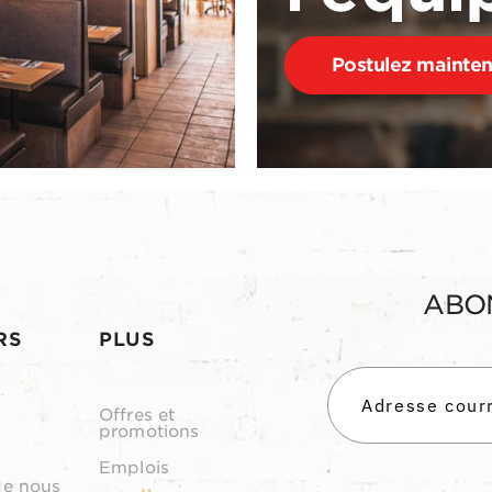
Postulez mainte
ABO
RS
PLUS
Offres et
promotions
Emplois
de nous