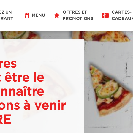
EZ UN
OFFRES ET
CARTES-
MENU
URANT
PROMOTIONS
CADEAU
res
 être le
nnaître
ns à venir
RE