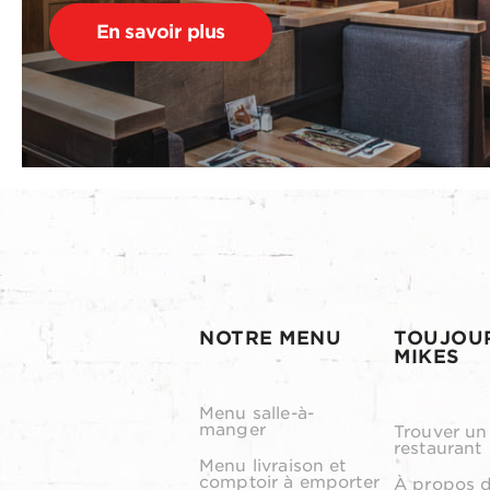
En savoir plus
NOTRE MENU
TOUJOU
MIKES
Menu salle-à-
manger
Trouver un
restaurant
Menu livraison et
comptoir à emporter
À propos 