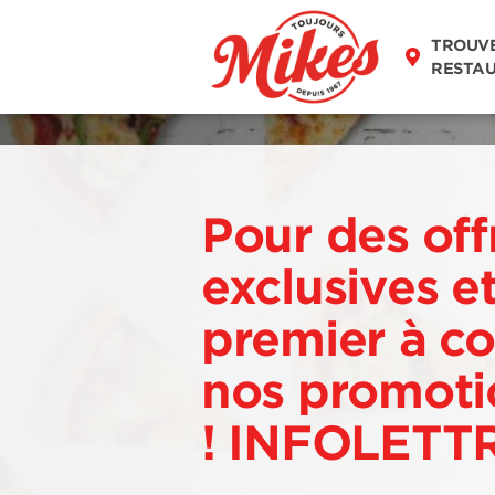
TROUV
RESTA
Pour des off
exclusives et
premier à co
nos promotio
! INFOLETT