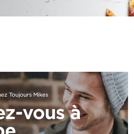
ez Toujours Mikes
ez-vous à
pe