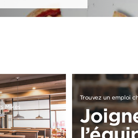
Trouvez un emploi ch
rs Mikes
Joign
l’équi