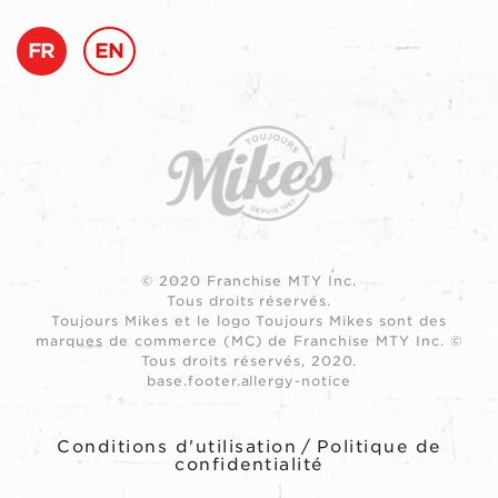
FR
EN
© 2020 Franchise MTY Inc.
Tous droits réservés.
Toujours Mikes et le logo Toujours Mikes sont des
marques de commerce (MC) de Franchise MTY Inc. ©
Tous droits réservés, 2020.
base.footer.allergy-notice
Conditions d'utilisation
/
Politique de
confidentialité