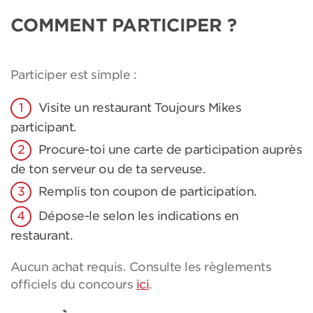
COMMENT PARTICIPER ?
Participer est simple :
Visite un restaurant Toujours Mikes
participant.
Procure-toi une carte de participation auprès
de ton serveur ou de ta serveuse.
Remplis ton coupon de participation.
Dépose-le selon les indications en
restaurant.
Aucun achat requis. Consulte les règlements
officiels du concours
ici
.