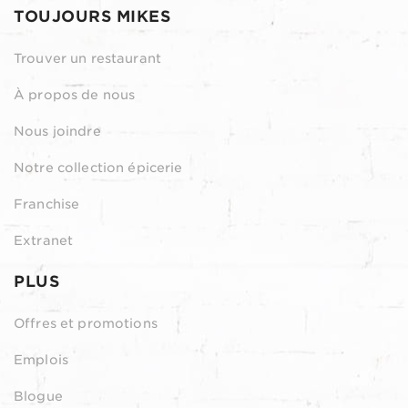
TOUJOURS MIKES
Trouver un restaurant
À propos de nous
Nous joindre
Notre collection épicerie
Franchise
Extranet
PLUS
Offres et promotions
Emplois
Blogue