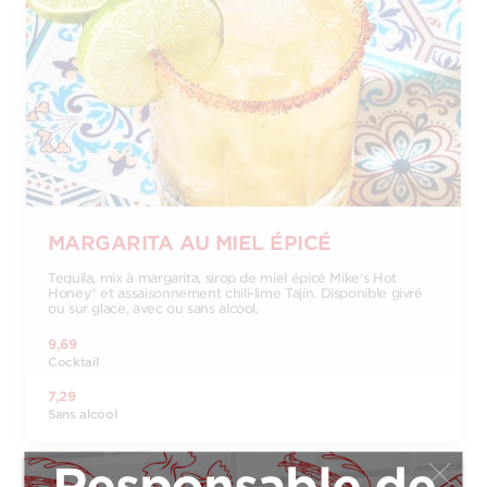
MARGARITA AU MIEL ÉPICÉ
Tequila, mix à margarita, sirop de miel épicé Mike's Hot
Honey® et assaisonnement chili-lime Tajín. Disponible givré
ou sur glace, avec ou sans alcool.
9,69
Cocktail
7,29
Sans alcool
On embauche!
Responsable de