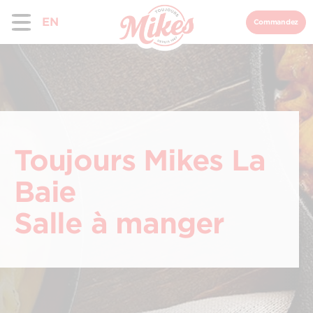
EN
Commandez
Toujours Mikes La
Baie
Salle à manger