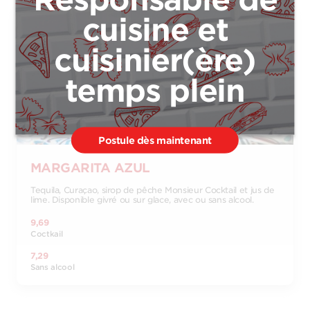
cuisine et
cuisinier(ère)
temps plein
Postule dès maintenant
MARGARITA AZUL
Tequila, Curaçao, sirop de pêche Monsieur Cocktail et jus de
lime. Disponible givré ou sur glace, avec ou sans alcool.
9,69
Coctkail
7,29
Sans alcool