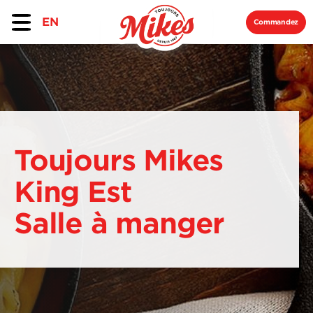
EN
Commandez
Toujours Mikes
King Est
Salle à manger