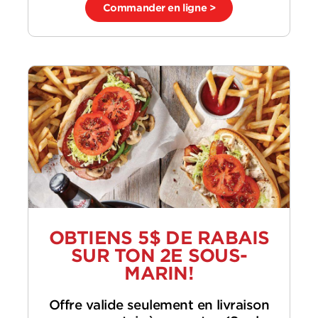
Commander en ligne >
OBTIENS 5$ DE RABAIS
SUR TON 2E SOUS-
MARIN!
Offre valide seulement en livraison