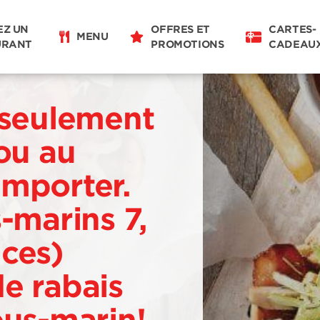
EZ UN
OFFRES ET
CARTES-
MENU
URANT
PROMOTIONS
CADEAU
 seulement
 ou au
emporter.
s-marins 7,
uces)
e rabais