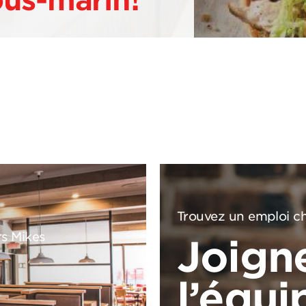
ous-marin!
Trouvez un emploi ch
rs Mikes
Joign
l’équi