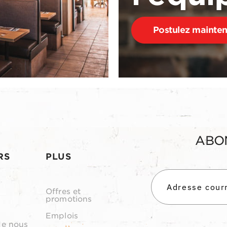
Postulez mainte
ABO
RS
PLUS
Offres et
promotions
Emplois
de nous