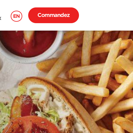
Commandez
EN
X