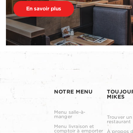
En savoir plus
NOTRE MENU
TOUJOU
MIKES
Menu salle-à-
manger
Trouver un
restaurant
Menu livraison et
comptoir à emporter
À propos 