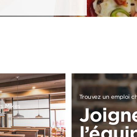
Trouvez un emploi ch
rs Mikes
Joign
l’équi