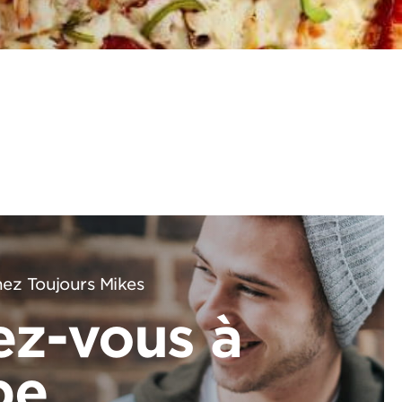
ez Toujours Mikes
ez-vous à
pe