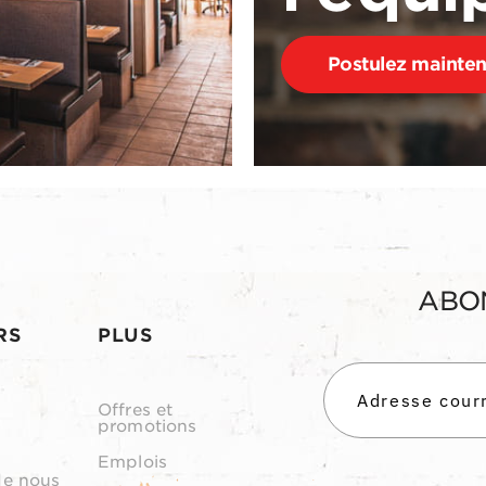
Postulez mainte
ABO
RS
PLUS
Offres et
promotions
Emplois
de nous