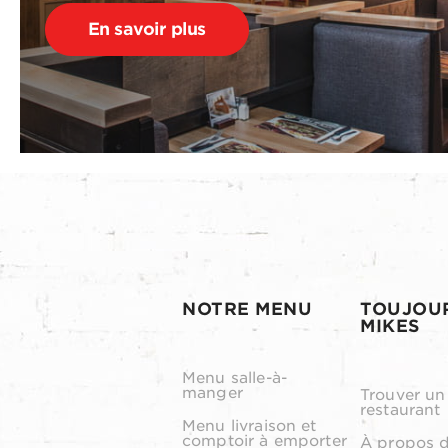
En savoir plus
NOTRE MENU
TOUJOU
MIKES
Menu salle-à-
manger
Trouver un
restaurant
Menu livraison et
comptoir à emporter
À propos 