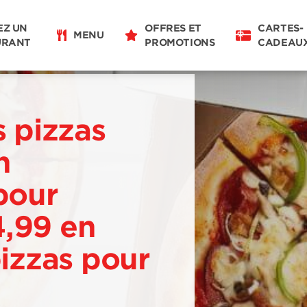
EZ UN
OFFRES ET
CARTES-
MENU
URANT
PROMOTIONS
CADEAU
s pizzas
n
pour
4,99 en
pizzas pour