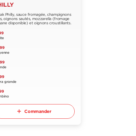
HILLY
ak Philly, sauce fromagée, champignons
is, oignons sautés, mozzarella (fromage
ane disponible) et oignons croustillants.
99
ite
,99
yenne
,99
ande
99
ra grande
99
mbino
Commander