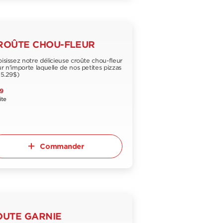
ROÛTE CHOU-FLEUR
isissez notre délicieuse croûte chou-fleur
r n'importe laquelle de nos petites pizzas
+5.29$)
9
ite
Commander
OUTE GARNIE