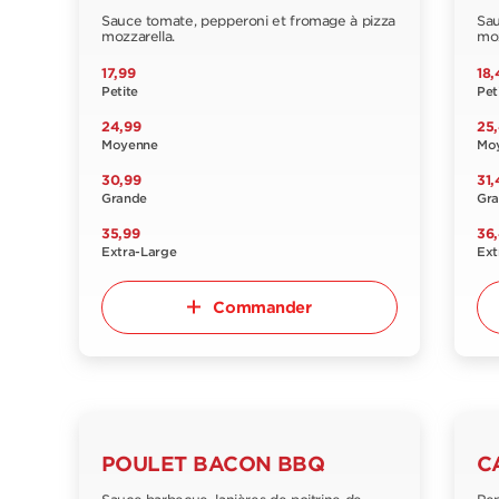
Sauce tomate, pepperoni et fromage à pizza
Sau
mozzarella.
moz
17,99
18,
Petite
Pet
24,99
25
Moyenne
Mo
30,99
31,
Grande
Gr
35,99
36
Extra-Large
Ext
Commander
POULET BACON BBQ
C