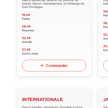
Sauce barbecue, lanières de poitrine de
Pep
poulet, bacon, champignons, et mélange de
bol
trois fromages.
19,
19,49
Pet
Petite
26
26,49
Mo
Moyenne
32
32,49
Gr
Grande
37,
37,49
Ext
Extra-Large
Commander
INTERNATIONALE
J
Sauce tomate, pepperoni, fromage à pizza
Sau