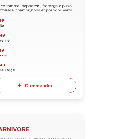
ce tomate, pepperoni, fromage à pizza
zarella, champignons et poivrons verts.
49
ite
,49
yenne
49
ande
,49
ra-Large
Commander
ARNIVORE