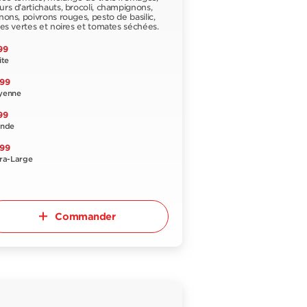
rs d’artichauts, brocoli, champignons,
nons, poivrons rouges, pesto de basilic,
ves vertes et noires et tomates séchées.
99
ite
,99
yenne
99
ande
,99
ra-Large
Commander