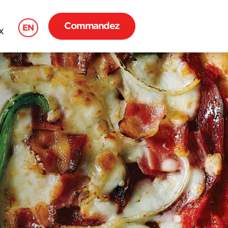
Commandez
EN
X