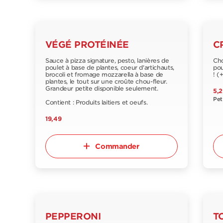
VÉGÉ PROTÉINÉE
C
Sauce à pizza signature, pesto, lanières de
Cho
poulet à base de plantes, coeur d'artichauts,
pou
brocoli et fromage mozzarella à base de
! (
plantes, le tout sur une croûte chou-fleur.
Grandeur petite disponible seulement.
5,2
Pet
Contient : Produits laitiers et oeufs.
19,49
Commander
PEPPERONI
T