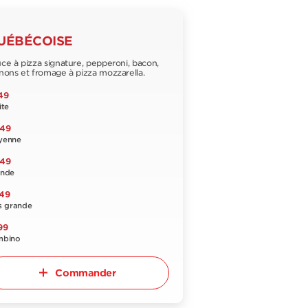
UÉBÉCOISE
ce à pizza signature, pepperoni, bacon,
nons et fromage à pizza mozzarella.
49
ite
,49
yenne
,49
ande
,49
s grande
99
mbino
Commander