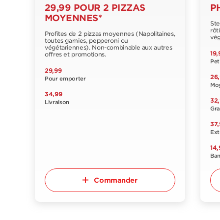
29,99 POUR 2 PIZZAS
P
MOYENNES*
Ste
rôt
Profites de 2 pizzas moyennes (Napolitaines,
vég
toutes garnies, pepperoni ou
végétariennes). Non-combinable aux autres
19,
offres et promotions.
Pet
29,99
26
Pour emporter
Mo
34,99
32
Livraison
Gr
37,
Ext
14,
Ba
Commander