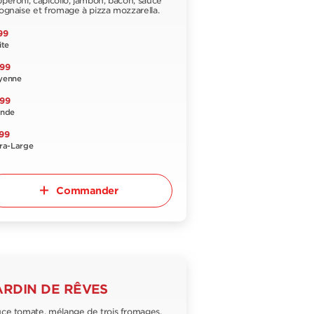
peroni, capicollo, jambon, bacon, sauce
ognaise et fromage à pizza mozzarella.
99
ite
,99
yenne
,99
ande
99
ra-Large
Commander
ARDIN DE RÊVES
ce tomate, mélange de trois fromages,