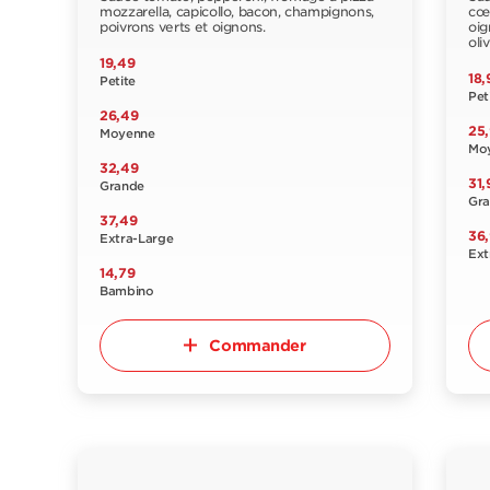
mozzarella, capicollo, bacon, champignons,
cœu
poivrons verts et oignons.
oig
oli
19,49
18,
Petite
Pet
26,49
25
Moyenne
Mo
32,49
31,
Grande
Gr
37,49
36
Extra-Large
Ext
14,79
Bambino
Commander