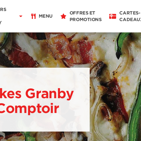
Livraison
11:00 - 21:00
RS
OFFRES ET
CARTES-
Pour emporter
MENU
PROMOTIONS
CADEAU
11:00 - 21:00
Y
Détails du restaurant
Changer de restaurant
ikes Granby
 Comptoir