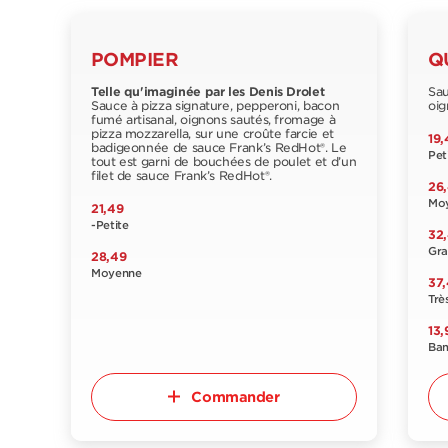
POMPIER
Q
Telle qu'imaginée par les Denis Drolet
Sau
Sauce à pizza signature, pepperoni, bacon
oig
fumé artisanal, oignons sautés, fromage à
pizza mozzarella, sur une croûte farcie et
19,
badigeonnée de sauce Frank’s RedHot®. Le
Pet
tout est garni de bouchées de poulet et d’un
filet de sauce Frank’s RedHot®.
26
Mo
21,49
-Petite
32
Gr
28,49
Moyenne
37
Trè
13,
Ba
Commander