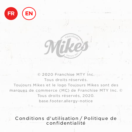
FR
EN
© 2020 Franchise MTY Inc.
Tous droits réservés.
Toujours Mikes et le logo Toujours Mikes sont des
marques de commerce (MC) de Franchise MTY Inc. ©
Tous droits réservés, 2020.
base.footer.allergy-notice
Conditions d'utilisation
/
Politique de
confidentialité