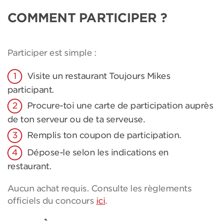
COMMENT PARTICIPER ?
Participer est simple :
Visite un restaurant Toujours Mikes
participant.
Procure-toi une carte de participation auprès
de ton serveur ou de ta serveuse.
Remplis ton coupon de participation.
Dépose-le selon les indications en
restaurant.
Aucun achat requis. Consulte les règlements
officiels du concours
ici
.