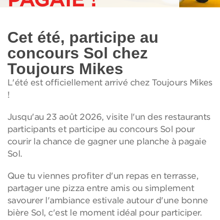
Cet été, participe au
concours Sol chez
Toujours Mikes
L'été est officiellement arrivé chez Toujours Mikes
!
Jusqu'au 23 août 2026, visite l'un des restaurants
participants et participe au concours Sol pour
courir la chance de gagner une planche à pagaie
Sol.
Que tu viennes profiter d'un repas en terrasse,
partager une pizza entre amis ou simplement
savourer l'ambiance estivale autour d'une bonne
bière Sol, c'est le moment idéal pour participer.