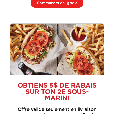
Commander en ligne >
OBTIENS 5$ DE RABAIS
SUR TON 2E SOUS-
MARIN!
Offre valide seulement en livraison