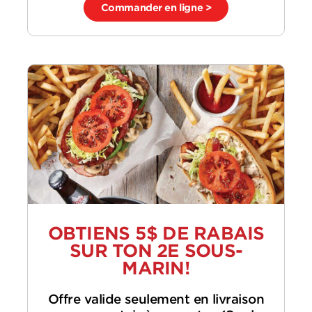
Commander en ligne >
OBTIENS 5$ DE RABAIS
SUR TON 2E SOUS-
MARIN!
Offre valide seulement en livraison