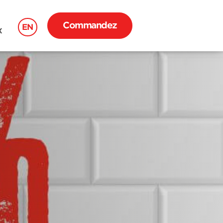
Commandez
EN
X