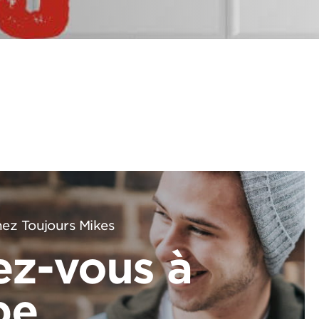
ez Toujours Mikes
ez-vous à
pe