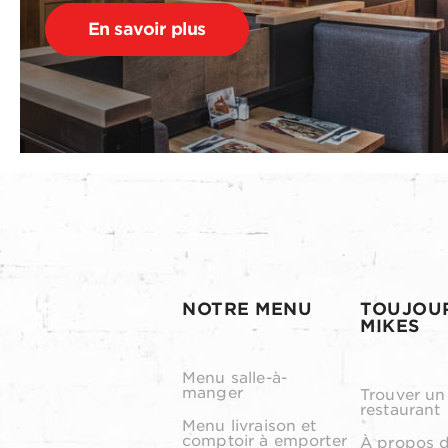
En savoir plus
NOTRE MENU
TOUJOU
MIKES
Menu salle-à-
manger
Trouver un
restaurant
Menu livraison et
comptoir à emporter
À propos 