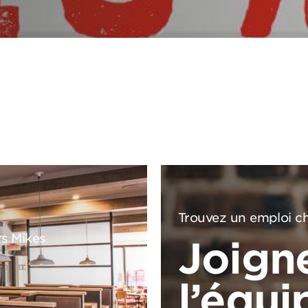
Trouvez un emploi ch
rs Mikes
Joign
l’équi