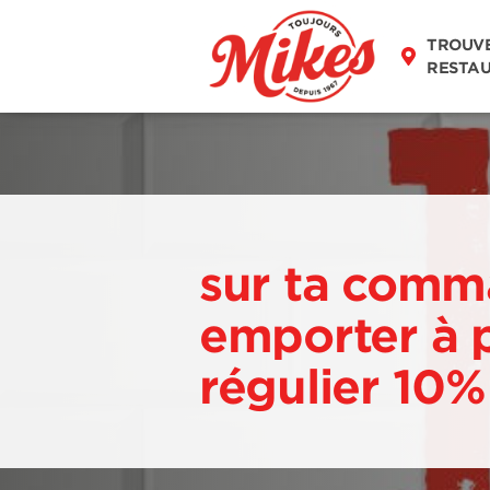
TROUV
RESTA
sur ta comm
emporter à p
régulier 10%