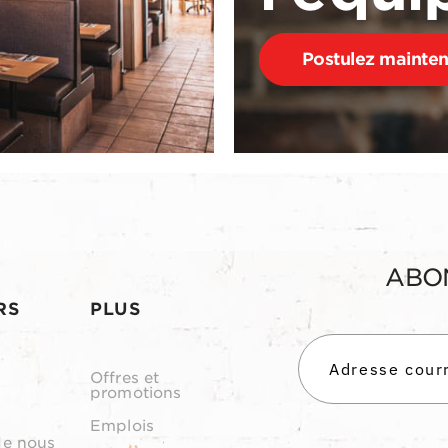
Postulez mainte
ABO
RS
PLUS
Offres et
promotions
Emplois
de nous