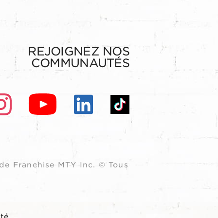
REJOIGNEZ NOS
COMMUNAUTÉS
de Franchise MTY Inc. © Tous
ité