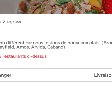
u
Déjeuner
nu différent car nous testons de nouveaux plats. (Br
leyfield, Amos, Arvida, Cabano)
8 restaurants ci-dessus
anger
Livrais