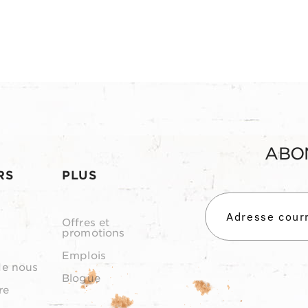
ABO
RS
PLUS
Offres et
promotions
Emplois
de nous
Blogue
re