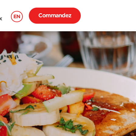
Commandez
EN
X