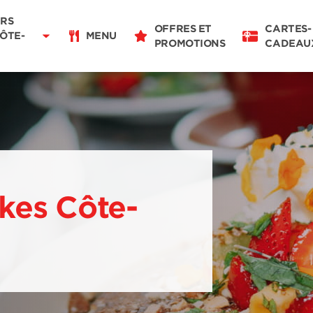
Livraison
11:00 - 22:00
RS
OFFRES ET
CARTES-
Pour emporter
CÔTE-
MENU
PROMOTIONS
CADEAU
11:00 - 22:00
Détails du restaurant
Changer de restaurant
kes Côte-