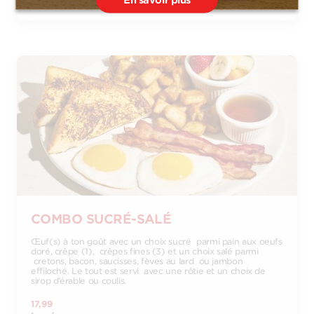
En savoir plus
COMBO SUCRÉ-SALÉ
Œuf(s) à ton goût avec un choix sucré parmi pain aux oeufs
doré, crêpe (1), crêpes fines (3) et un choix salé parmi
cretons, bacon, saucisses, fèves au lard ou jambon
effiloché. Le tout est servi avec une rôtie et un choix de
sirop d’érable ou coulis.
17,99