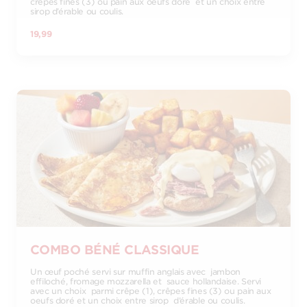
crêpes fines (3) ou pain aux oeufs doré et un choix entre
sirop d’érable ou coulis.
19,99
COMBO BÉNÉ CLASSIQUE
Un œuf poché servi sur muffin anglais avec jambon
effiloché, fromage mozzarella et sauce hollandaise. Servi
avec un choix parmi crêpe (1), crêpes fines (3) ou pain aux
oeufs doré et un choix entre sirop d’érable ou coulis.