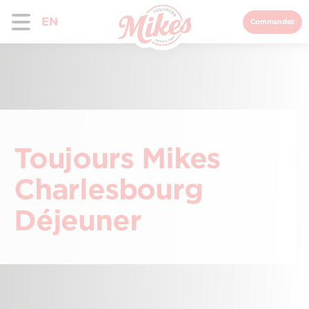
EN
Commandez
Toujours Mikes
Charlesbourg
Déjeuner