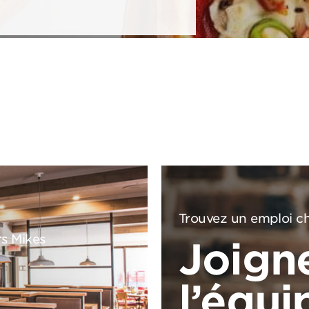
Trouvez un emploi ch
rs Mikes
Joign
l’équi