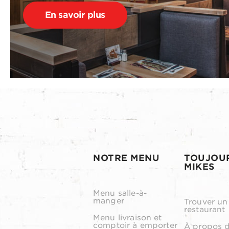
En savoir plus
NOTRE MENU
TOUJOU
MIKES
Menu salle-à-
manger
Trouver un
restaurant
Menu livraison et
comptoir à emporter
À propos 