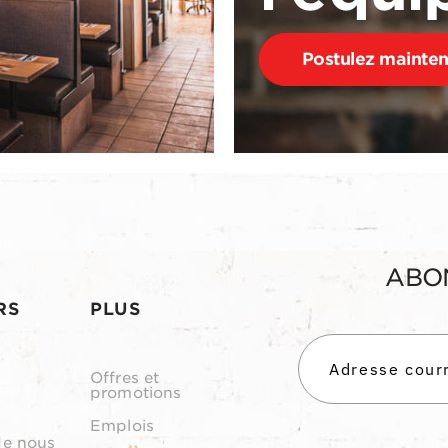
Postulez mainte
ABO
RS
PLUS
Offres et
promotions
Emplois
de nous