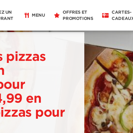
EZ UN
OFFRES ET
CARTES-
MENU
URANT
PROMOTIONS
CADEAU
s pizzas
n
pour
4,99 en
pizzas pour