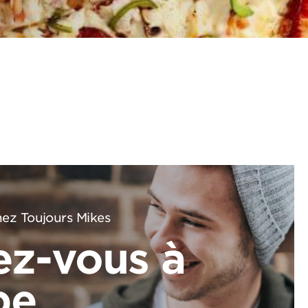
ez Toujours Mikes
ez-vous à
pe