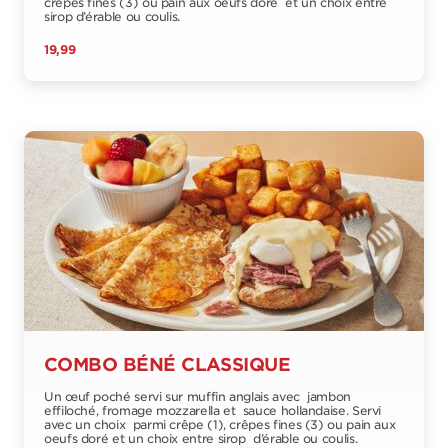
crêpes fines (3) ou pain aux oeufs doré et un choix entre
sirop d’érable ou coulis.
19,99
COMBO BÉNÉ CLASSIQUE
Un œuf poché servi sur muffin anglais avec jambon
effiloché, fromage mozzarella et sauce hollandaise. Servi
avec un choix parmi crêpe (1), crêpes fines (3) ou pain aux
oeufs doré et un choix entre sirop d’érable ou coulis.