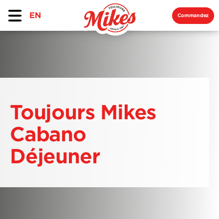
EN
Commandez
Toujours Mikes
Cabano
Déjeuner