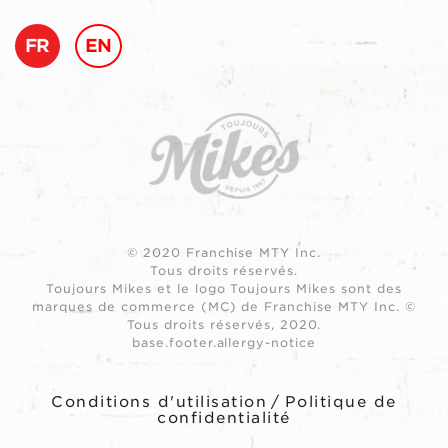
FR
EN
© 2020 Franchise MTY Inc.
Tous droits réservés.
Toujours Mikes et le logo Toujours Mikes sont des
marques de commerce (MC) de Franchise MTY Inc. ©
Tous droits réservés, 2020.
base.footer.allergy-notice
Conditions d'utilisation
/
Politique de
confidentialité