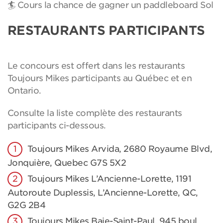
🏄 Cours la chance de gagner un paddleboard Sol
RESTAURANTS PARTICIPANTS
Le concours est offert dans les restaurants
Toujours Mikes participants au Québec et en
Ontario.
Consulte la liste complète des restaurants
participants ci-dessous.
Toujours Mikes Arvida, 2680 Royaume Blvd,
Jonquière, Quebec G7S 5X2
Toujours Mikes L’Ancienne-Lorette, 1191
Autoroute Duplessis, L’Ancienne-Lorette, QC,
G2G 2B4
Toujours Mikes Baie-Saint-Paul, 945 boul.