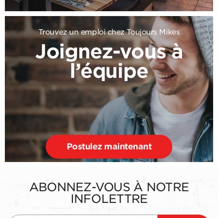
Trouvez un emploi chez Toujours Mikes
Joignez-vous à
l’équipe
Postulez maintenant
ABONNEZ-VOUS À NOTRE
INFOLETTRE