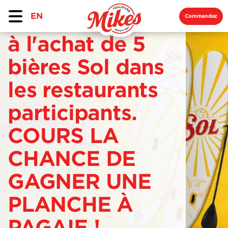
EN
Commandez
à l'achat de 5
bières Sol dans
les restaurants
participants.
COURS LA
CHANCE DE
GAGNER UNE
PLANCHE À
PAGAIE !