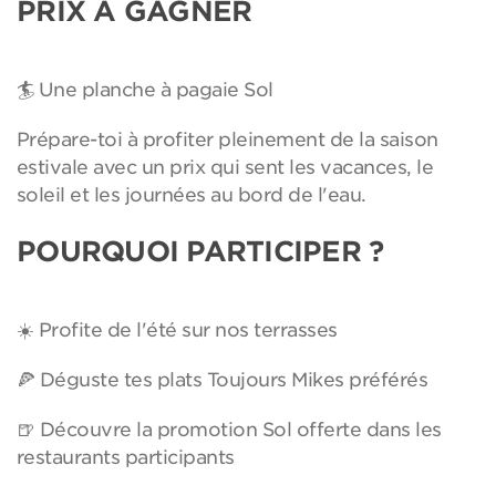
PRIX À GAGNER
🏄 Une planche à pagaie Sol
Prépare-toi à profiter pleinement de la saison
estivale avec un prix qui sent les vacances, le
soleil et les journées au bord de l'eau.
POURQUOI PARTICIPER ?
☀️ Profite de l'été sur nos terrasses
🍕 Déguste tes plats Toujours Mikes préférés
🍺 Découvre la promotion Sol offerte dans les
restaurants participants