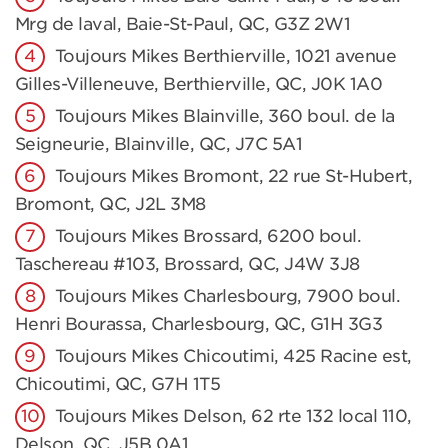
Mrg de laval, Baie-St-Paul, QC, G3Z 2W1
Toujours Mikes Berthierville, 1021 avenue
Gilles-Villeneuve, Berthierville, QC, J0K 1A0
Toujours Mikes Blainville, 360 boul. de la
Seigneurie, Blainville, QC, J7C 5A1
Toujours Mikes Bromont, 22 rue St-Hubert,
Bromont, QC, J2L 3M8
Toujours Mikes Brossard, 6200 boul.
Taschereau #103, Brossard, QC, J4W 3J8
Toujours Mikes Charlesbourg, 7900 boul.
Henri Bourassa, Charlesbourg, QC, G1H 3G3
Toujours Mikes Chicoutimi, 425 Racine est,
Chicoutimi, QC, G7H 1T5
Toujours Mikes Delson, 62 rte 132 local 110,
Delson, QC, J5B 0A1