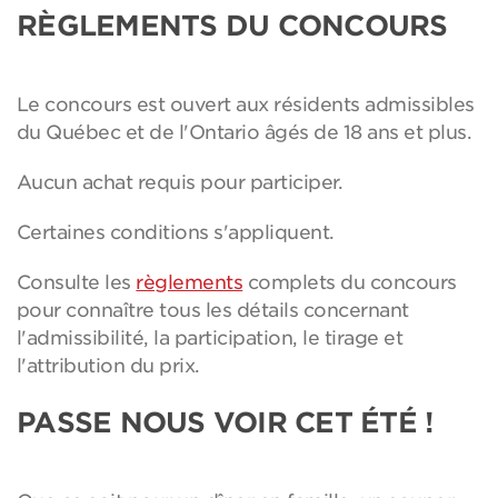
RÈGLEMENTS DU CONCOURS
Le concours est ouvert aux résidents admissibles
du Québec et de l'Ontario âgés de 18 ans et plus.
Aucun achat requis pour participer.
Certaines conditions s'appliquent.
Consulte les
règlements
complets du concours
pour connaître tous les détails concernant
l'admissibilité, la participation, le tirage et
l'attribution du prix.
PASSE NOUS VOIR CET ÉTÉ !