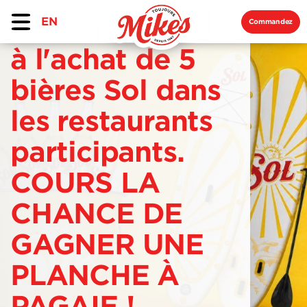
EN
Commandez
à l'achat de 5
bières Sol dans
les restaurants
participants.
COURS LA
CHANCE DE
GAGNER UNE
PLANCHE À
PAGAIE !