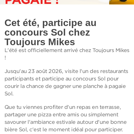
Cet été, participe au
concours Sol chez
Toujours Mikes
L'été est officiellement arrivé chez Toujours Mikes
!
Jusqu'au 23 août 2026, visite l'un des restaurants
participants et participe au concours Sol pour
courir la chance de gagner une planche à pagaie
Sol.
Que tu viennes profiter d'un repas en terrasse,
partager une pizza entre amis ou simplement
savourer l'ambiance estivale autour d'une bonne
bière Sol, c'est le moment idéal pour participer.