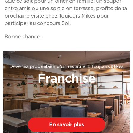
Que ce soit pour un dîner en famille, un souper
entre amis ou une sortie en terrasse, profite de ta
prochaine visite chez Toujours Mikes pour
participer au concours Sol.
Bonne chance !
Devenez propriétaire d’un restaurant Toujours Mikes
Franchise
En savoir plus