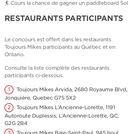
🏄 Cours la chance de gagner un paddleboard Sol
RESTAURANTS PARTICIPANTS
Le concours est offert dans les restaurants
Toujours Mikes participants au Québec et en
Ontario.
Consulte la liste complète des restaurants
participants ci-dessous.
Toujours Mikes Arvida, 2680 Royaume Blvd,
Jonquière, Quebec G7S 5X2
Toujours Mikes L’Ancienne-Lorette, 1191
Autoroute Duplessis, L’Ancienne-Lorette, QC,
G2G 2B4
Toujours Mikes Baie-Saint-Paul, 945 boul.