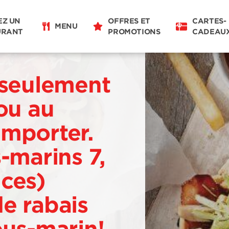
EZ UN
OFFRES ET
CARTES-
MENU
URANT
PROMOTIONS
CADEAU
 seulement
 ou au
emporter.
s-marins 7,
uces)
e rabais