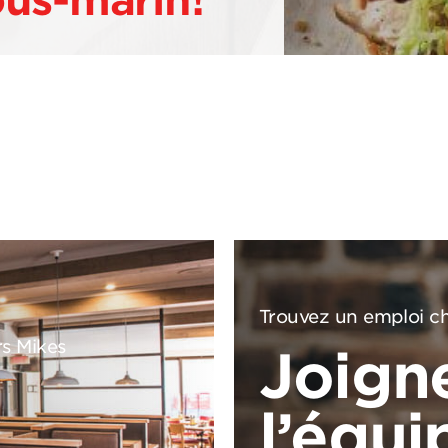
ous-marin!
Trouvez un emploi ch
rs Mikes
Joign
l’équi