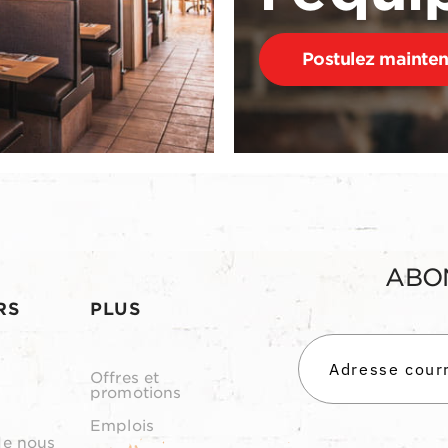
Postulez mainte
ABO
RS
PLUS
Offres et
promotions
Emplois
de nous