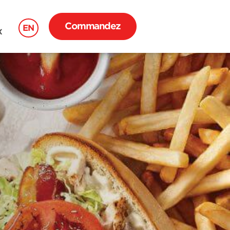
Commandez
EN
X