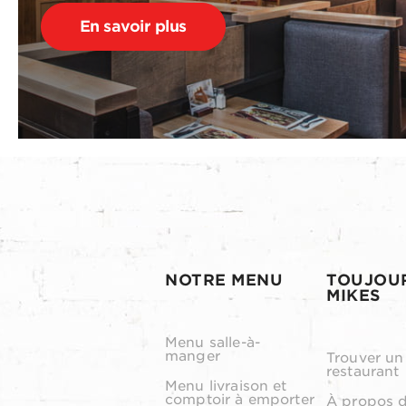
En savoir plus
NOTRE MENU
TOUJOU
MIKES
Menu salle-à-
manger
Trouver un
restaurant
Menu livraison et
comptoir à emporter
À propos 