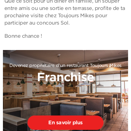
Que ce soit pour un dîner en famille, un souper
entre amis ou une sortie en terrasse, profite de ta
prochaine visite chez Toujours Mikes pour
participer au concours Sol.
Bonne chance !
Devenez propriétaire d’un restaurant Toujours Mikes
Franchise
En savoir plus