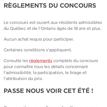
RÈGLEMENTS DU CONCOURS
Le concours est ouvert aux résidents admissibles
du Québec et de l'Ontario âgés de 18 ans et plus.
Aucun achat requis pour participer.
Certaines conditions s'appliquent.
Consulte les
règlements
complets du concours
pour connaître tous les détails concernant
l'admissibilité, la participation, le tirage et
l'attribution du prix.
PASSE NOUS VOIR CET ÉTÉ !