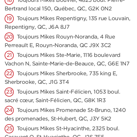
Toujours Mikes Bouvier, 4825 boul. Pierre-
Bertrand local 150, Québec, QC, G2K 0N2
Toujours Mikes Repentigny, 135 rue Louvain,
Repentigny, QC, J6A 8J7
Toujours Mikes Rouyn-Noranda, 4 Rue
Perreault E, Rouyn-Noranda, QC J9X 3C2
Toujours Mikes Ste-Marie, 1116 boulevard
Vachon N, Sainte-Marie-de-Beauce, QC, G6E 1N7
Toujours Mikes Sherbrooke, 735 king E,
Sherbrooke, QC, J1G 3T4
Toujours Mikes Saint-Félicien, 1053 boul.
sacré cœur, Saint-Félicien, QC, G8K 1R3
Toujours Mikes Promenade St-Bruno, 1240
des promenades, St-Hubert, QC, J3Y 5K2
Toujours Mikes St-Hyacinthe, 2325 boul.