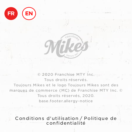
FR
EN
© 2020 Franchise MTY Inc.
Tous droits réservés.
Toujours Mikes et le logo Toujours Mikes sont des
marques de commerce (MC) de Franchise MTY Inc. ©
Tous droits réservés, 2020.
base.footer.allergy-notice
Conditions d'utilisation
/
Politique de
confidentialité