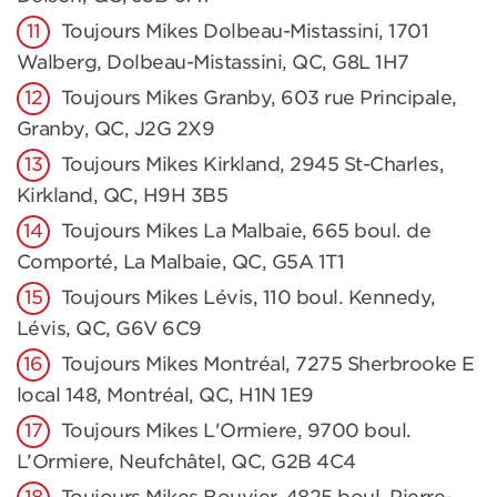
Toujours Mikes Dolbeau-Mistassini, 1701
Walberg, Dolbeau-Mistassini, QC, G8L 1H7
Toujours Mikes Granby, 603 rue Principale,
Granby, QC, J2G 2X9
Toujours Mikes Kirkland, 2945 St-Charles,
Kirkland, QC, H9H 3B5
Toujours Mikes La Malbaie, 665 boul. de
Comporté, La Malbaie, QC, G5A 1T1
Toujours Mikes Lévis, 110 boul. Kennedy,
Lévis, QC, G6V 6C9
Toujours Mikes Montréal, 7275 Sherbrooke E
local 148, Montréal, QC, H1N 1E9
Toujours Mikes L'Ormiere, 9700 boul.
L’Ormiere, Neufchâtel, QC, G2B 4C4