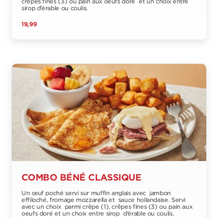
crêpes fines (3) ou pain aux oeufs doré et un choix entre
sirop d’érable ou coulis.
19,99
COMBO BÉNÉ CLASSIQUE
Un œuf poché servi sur muffin anglais avec jambon
effiloché, fromage mozzarella et sauce hollandaise. Servi
avec un choix parmi crêpe (1), crêpes fines (3) ou pain aux
oeufs doré et un choix entre sirop d’érable ou coulis.