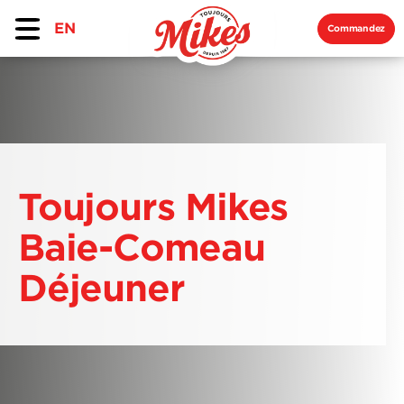
EN
Commandez
Toujours Mikes
Baie-Comeau
Déjeuner