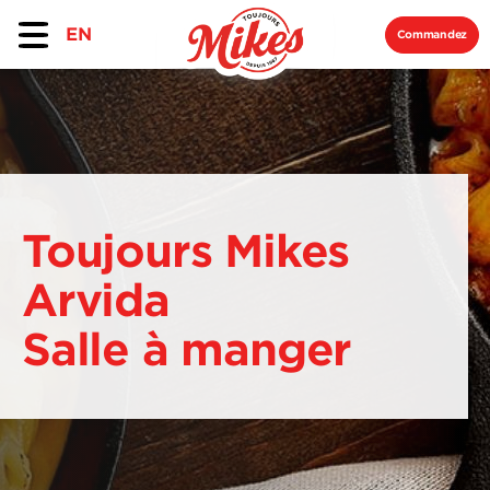
EN
Commandez
Toujours Mikes
Arvida
Salle à manger