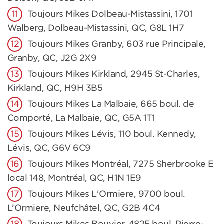
Toujours Mikes Dolbeau-Mistassini, 1701
Walberg, Dolbeau-Mistassini, QC, G8L 1H7
Toujours Mikes Granby, 603 rue Principale,
Granby, QC, J2G 2X9
Toujours Mikes Kirkland, 2945 St-Charles,
Kirkland, QC, H9H 3B5
Toujours Mikes La Malbaie, 665 boul. de
Comporté, La Malbaie, QC, G5A 1T1
Toujours Mikes Lévis, 110 boul. Kennedy,
Lévis, QC, G6V 6C9
Toujours Mikes Montréal, 7275 Sherbrooke E
local 148, Montréal, QC, H1N 1E9
Toujours Mikes L'Ormiere, 9700 boul.
L’Ormiere, Neufchâtel, QC, G2B 4C4