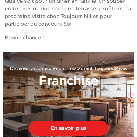
Que ce soit pour un dîner en famille, un souper
entre amis ou une sortie en terrasse, profite de ta
prochaine visite chez Toujours Mikes pour
participer au concours Sol.
Bonne chance !
Devenez propriétaire d’un restaurant Toujours Mikes
Franchise
En savoir plus