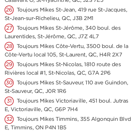
Casavant O, St-Hyacinthe, QC, J2S 7E5
Toujours Mikes St-Jean, 419 rue St-Jacques,
St-Jean-sur-Richelieu, QC, J3B 2M1
Toujours Mikes St-Jérôme, 340 boul. des
Laurentides, St-Jérôme, QC, J7Z 4L7
Toujours Mikes Côte-Vertu, 3500 boul. de la
Côte-Vertu local 105, St-Laurent, QC, H4R 2X7
Toujours Mikes St-Nicolas, 1810 route des
Rivières local #1, St-Nicolas, QC, G7A 2P6
Toujours Mikes St-Sauveur, 110 ave Guindon,
St-Sauveur, QC, J0R 1R6
Toujours Mikes Victoriaville, 451 boul. Jutras
E, Victoriaville, QC, G6P 7H4
Toujours Mikes Timmins, 355 Algonquin Blvd
E, Timmins, ON P4N 1B5