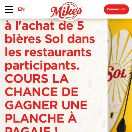
EN
Commandez
à l'achat de 5
bières Sol dans
les restaurants
participants.
COURS LA
CHANCE DE
GAGNER UNE
PLANCHE À
PAGAIE !