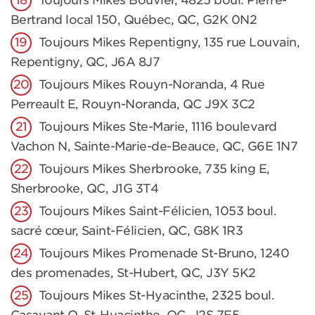
Toujours Mikes Bouvier, 4825 boul. Pierre-
Bertrand local 150, Québec, QC, G2K 0N2
Toujours Mikes Repentigny, 135 rue Louvain,
Repentigny, QC, J6A 8J7
Toujours Mikes Rouyn-Noranda, 4 Rue
Perreault E, Rouyn-Noranda, QC J9X 3C2
Toujours Mikes Ste-Marie, 1116 boulevard
Vachon N, Sainte-Marie-de-Beauce, QC, G6E 1N7
Toujours Mikes Sherbrooke, 735 king E,
Sherbrooke, QC, J1G 3T4
Toujours Mikes Saint-Félicien, 1053 boul.
sacré cœur, Saint-Félicien, QC, G8K 1R3
Toujours Mikes Promenade St-Bruno, 1240
des promenades, St-Hubert, QC, J3Y 5K2
Toujours Mikes St-Hyacinthe, 2325 boul.