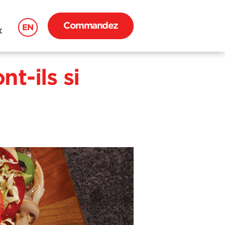
Commandez
EN
X
t-ils si