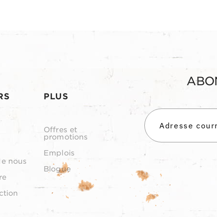
ABO
RS
PLUS
Offres et
promotions
Emplois
de nous
Blogue
re
ction