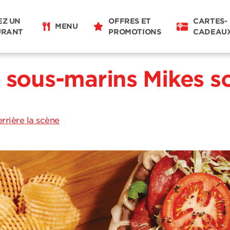
EZ UN
OFFRES ET
CARTES-
MENU
URANT
PROMOTIONS
CADEAU
 sous-marins Mikes son
rrière la scène