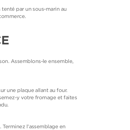
s tenté par un sous-marin au
u commerce.
CE
aison. Assemblons-le ensemble,
ur une plaque allant au four.
rsemez-y votre fromage et faites
ndu.
e. Terminez l’assemblage en