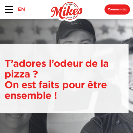
EN
Commandez
T’adores l’odeur
de la
pizza ?
On est faits pour être
ensemble !