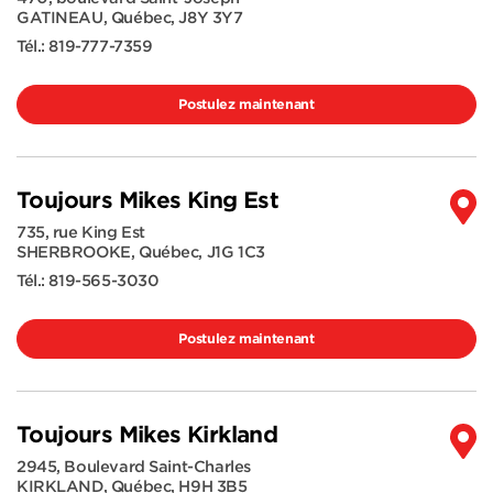
GATINEAU
,
Québec
,
J8Y 3Y7
Tél.:
819-777-7359
Postulez maintenant
Toujours Mikes King Est
735, rue King Est
SHERBROOKE
,
Québec
,
J1G 1C3
Tél.:
819-565-3030
Postulez maintenant
Toujours Mikes Kirkland
2945, Boulevard Saint-Charles
KIRKLAND
,
Québec
,
H9H 3B5