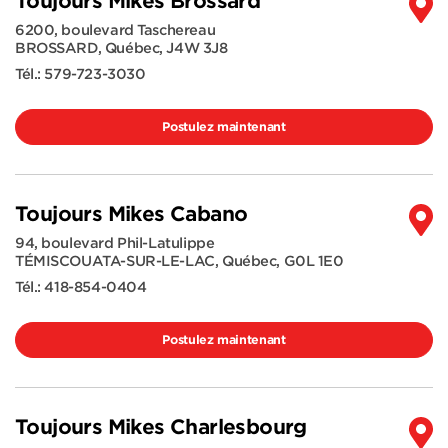
Toujours Mikes Brossard
6200, boulevard Taschereau
BROSSARD
,
Québec
,
J4W 3J8
Tél.:
579-723-3030
Postulez maintenant
Toujours Mikes Cabano
94, boulevard Phil-Latulippe
TÉMISCOUATA-SUR-LE-LAC
,
Québec
,
G0L 1E0
Tél.:
418-854-0404
Postulez maintenant
Toujours Mikes Charlesbourg