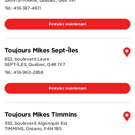
SAINTE-MARIE
,
Québec
,
G6E 1N7
Tél.:
418-387-4611
Postulez maintenant
Toujours Mikes Sept-Îles
852, boulevard Laure
SEPT-ÎLES
,
Québec
,
G4R 1Y7
Tél.:
418-960-2858
Postulez maintenant
Toujours Mikes Timmins
355, boulevard Algonquin Est
TIMMINS
,
Ontario
,
P4N 1B5